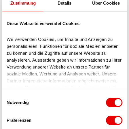
Zustimmung
Details
Über Cookies
Gemeindeverwaltung Naters
License (master data)
Diese Webseite verwendet Cookies
Blatten-Belalp Tourismus AG
Wir verwenden Cookies, um Inhalte und Anzeigen zu 
personalisieren, Funktionen für soziale Medien anbieten 
zu können und die Zugriffe auf unsere Website zu 
analysieren. Ausserdem geben wir Informationen zu Ihrer 
Verwendung unserer Website an unsere Partner für 
soziale Medien, Werbung und Analysen weiter. Unsere 
Nearby
Partner führen diese Informationen möglicherweise mit 
View on map
weiteren Daten zusammen, die Sie ihnen bereitgestellt 
haben oder die sie im Rahmen Ihrer Nutzung der Dienste 
E
gesammelt haben.
Notwendig
i
Event
n
w
Präferenzen
Worth a visit
i