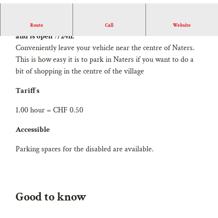
The car park at the Naters centre has 86 parking spaces
Route
Call
Website
and is open 7/24h.
Conveniently leave your vehicle near the centre of Naters.
This is how easy it is to park in Naters if you want to do a
bit of shopping in the centre of the village
Tariffs
1.00 hour = CHF 0.50
Accessible
Parking spaces for the disabled are available.
Good to know