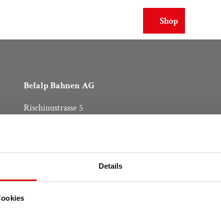
elalp
Hier und Jetzt
Shop
Suche
Webcams
Belalp Bahnen AG
Rischinustrasse 5
3914 Blatten bei Naters
Telefon
+41 27 921 65 10
bahnen@belalp.ch
Details
Cookies