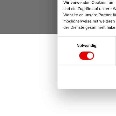
Wir verwenden Cookies, um In
und die Zugriffe auf unsere 
Website an unsere Partner fü
möglicherweise mit weiteren 
der Dienste gesammelt habe
E
Notwendig
i
n
w
i
l
l
i
g
u
n
g
s