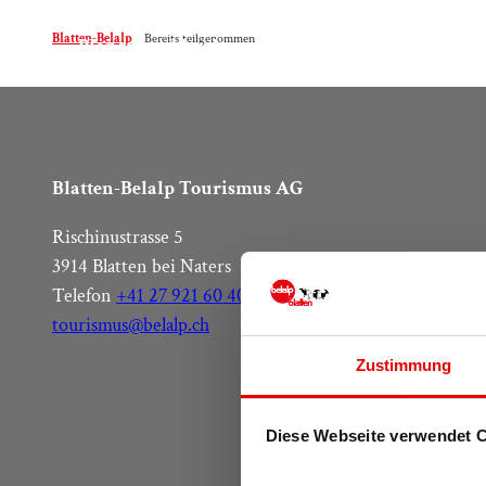
ungen
Webcam
Über uns
Magic Pass
Z
Blatten-Belalp
Bereits teilgenommen
u
Planen und buchen
Destination Blatten-B
m
I
n
h
Blatten-Belalp Tourismus AG
a
l
Rischinustrasse 5
t
3914 Blatten bei Naters
Telefon
+41 27 921 60 40
tourismus@belalp.ch
Zustimmung
Diese Webseite verwendet 