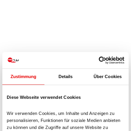
Tipp
Geöffnet
VEROS
SCHATZSUCHE
Blatten bei Naters
2
0:40
h
km
Dauer
Tipp
Geöffnet
2,18
km
Zustimmung
Details
Über Cookies
VEROS
Länge
HEXENWEG
Blatten bei Naters
BLINDTAL
1327
m
Diese Webseite verwendet Cookies
Höchster Punkt
Wir verwenden Cookies, um Inhalte und Anzeigen zu 
Leicht
personalisieren, Funktionen für soziale Medien anbieten 
Schwierigkeitsgrad
zu können und die Zugriffe auf unsere Website zu 