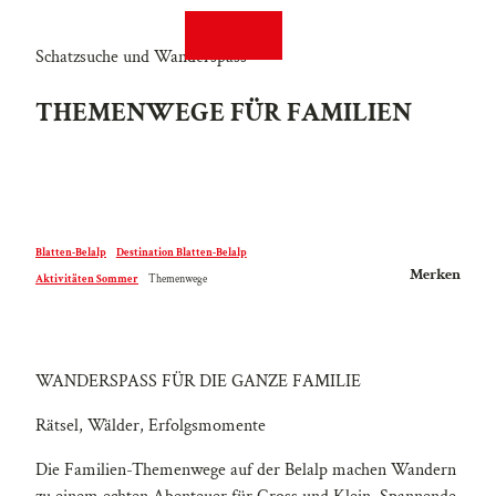
Z
EN
FR
u
Suche
Webcams
Menü
Schatzsuche und Wanderspass
m
I
THEMENWEGE FÜR FAMILIEN
n
h
a
l
t
Blatten-Belalp
Destination Blatten-Belalp
Merken
Aktivitäten Sommer
Themenwege
WANDERSPASS FÜR DIE GANZE FAMILIE
Rätsel, Wälder, Erfolgsmomente
Die Familien-Themenwege auf der Belalp machen Wandern