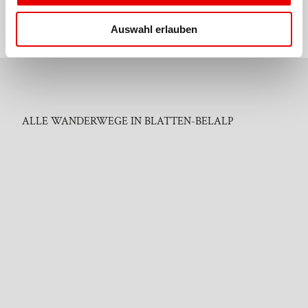
a
u
Auswahl erlauben
s
w
a
3
h
km
l
Tipp
Geöffnet
ALLE WANDERWEGE IN BLATTEN-BELALP
KUGELBAHNENWEG
RISCHINERWALD
Blatten bei Naters