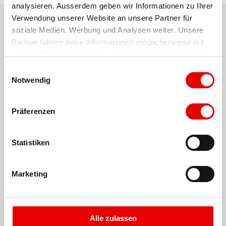
analysieren. Ausserdem geben wir Informationen zu Ihrer 
1:00
h
Verwendung unserer Website an unsere Partner für 
soziale Medien, Werbung und Analysen weiter. Unsere 
Dauer
Partner führen diese Informationen möglicherweise mit 
2,69
km
weiteren Daten zusammen, die Sie ihnen bereitgestellt 
haben oder die sie im Rahmen Ihrer Nutzung der Dienste 
Länge
E
gesammelt haben.
Notwendig
i
1473
m
n
Höchster Punkt
w
Präferenzen
i
Mittel
l
Schwierigkeitsgrad
l
Statistiken
i
g
Marketing
u
n
g
s
Alle zulassen