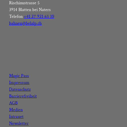
Rischinustrasse 5
3914 Blatten bei Naters
Telefon
+41 27 921 65 10
bahnen@belalp.ch
F
I
Y
L
a
n
o
i
c
s
u
n
Magic Pass
e
t
t
k
Impressum
b
a
u
e
Datenschutz
o
g
b
d
Barrierefreiheit
o
r
e
I
AGB
k
a
n
Medien
m
Intranet
Newsletter