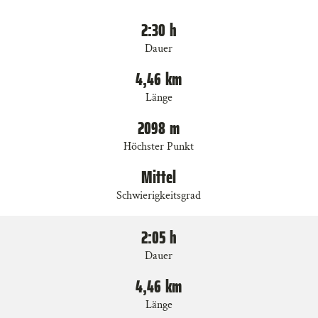
4
2:30
h
km
Dauer
Tipp
Geöffnet
4,46
km
AUDIO-
Länge
THEMENWEG
Blatten bei Naters
2098
m
Höchster Punkt
Mittel
Schwierigkeitsgrad
2:05
h
Dauer
4,46
km
Länge