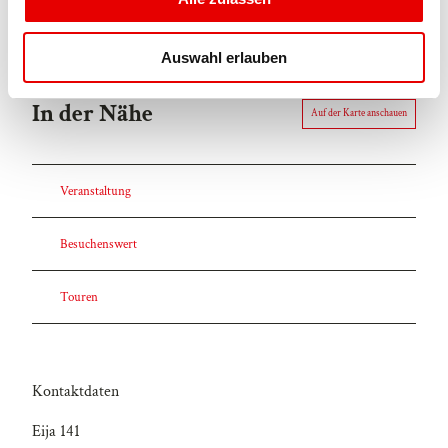
a
u
Auswahl erlauben
s
w
In der Nähe
a
Auf der Karte anschauen
h
l
Veranstaltung
Besuchenswert
Touren
Kontaktdaten
Eija 141