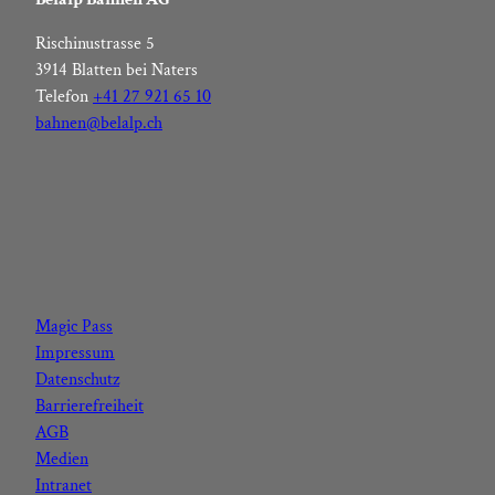
Rischinustrasse 5
3914 Blatten bei Naters
Telefon
+41 27 921 65 10
bahnen@belalp.ch
F
I
Y
L
a
n
o
i
c
s
u
n
Magic Pass
e
t
t
k
Impressum
b
a
u
e
Datenschutz
o
g
b
d
Barrierefreiheit
o
r
e
I
AGB
k
a
n
Medien
m
Intranet