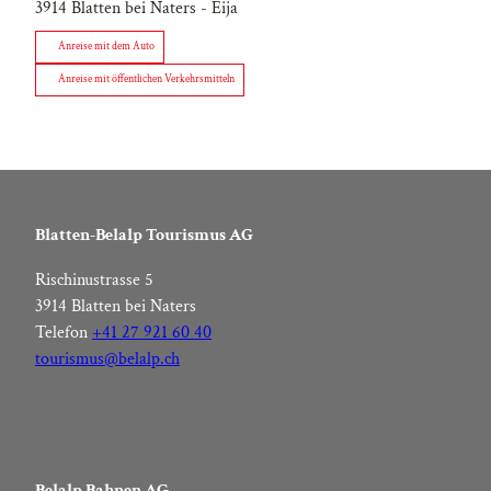
3914
Blatten bei Naters
- Eija
Anreise mit dem Auto
Anreise mit öffentlichen Verkehrsmitteln
Blatten-Belalp Tourismus AG
Rischinustrasse 5
3914 Blatten bei Naters
Telefon
+41 27 921 60 40
tourismus@belalp.ch
Belalp Bahnen AG