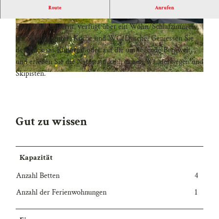
Route
Anrufen
Die ruhig gelegene FeWo in der Lüsga, nur 80m vom
Färrichlift entfernt, verfügt über ein Wohn/Schlafzimmer,
A
A
ein Schlafzimmer, Küche und WC/Dusche. Geniessen Sie
u
u
den Blick ins Rhonetal oder auf die umliegende Bergwelt,
s
s
und erleben Sie die Natur auf zahlreichen Wanderwegen und
s
s
Skipisten.
i
i
C
c
c
h
h
h
a
t
t
l
Gut zu wissen
S
W
e
o
i
t
m
n
A
Kapazität
m
t
l
e
e
e
Anzahl Betten
4
r
r
t
Anzahl der Ferienwohnungen
1
s
c
h