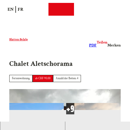
Z
EN
FR
u
Suche
Webcams
Menü
m
I
n
h
Blatten-Belalp
Teilen
a
PDF
Merken
l
t
Chalet Aletschorama
Ferienwohnung
ab CHF 90.00
Anzahl der Betten: 4