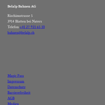
Belalp Bahnen AG
Rischinustrasse 5
3914 Blatten bei Naters
Telefon
+41 27 921 65 10
bahnen@belalp.ch
F
I
Y
L
a
n
o
i
c
s
u
n
Magic Pass
e
t
t
k
Impressum
b
a
u
e
Datenschutz
o
g
b
d
Barrierefreiheit
o
r
e
I
AGB
k
a
n
Medien