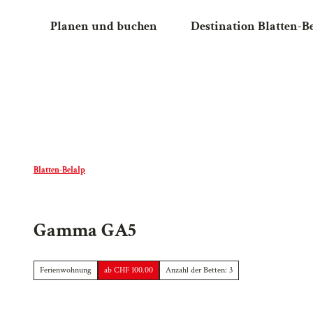
Z
Planen und buchen
Destination Blatten-B
u
m
I
n
h
a
l
t
Blatten-Belalp
Gamma GA5
Ferienwohnung
ab CHF 100.00
Anzahl der Betten: 3