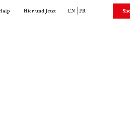
elalp
Hier und Jetzt
EN
FR
Sh
Suche
Webcams