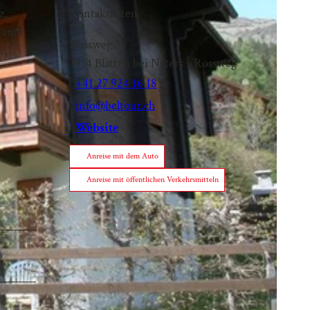
z,
Kontaktdaten
ntrum
Rossweg 35
r,
3914
Blatten bei Naters
- Rossweg
+41 27 924 16 18
info@beltour.ch
Website
Anreise mit dem Auto
Anreise mit öffentlichen Verkehrsmitteln