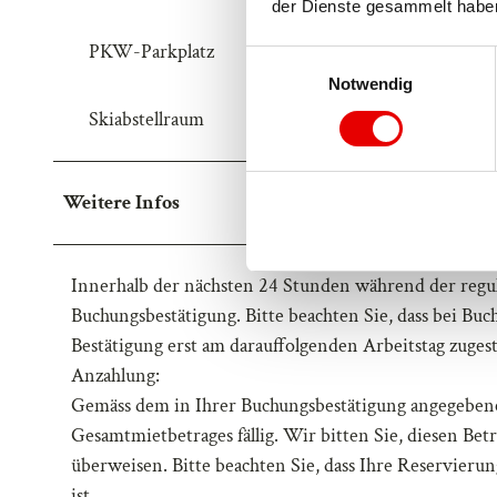
der Dienste gesammelt habe
PKW-Parkplatz
E
Notwendig
i
n
Skiabstellraum
w
i
l
Weitere Infos
l
i
g
Innerhalb der nächsten 24 Stunden während der regul
u
Buchungsbestätigung. Bitte beachten Sie, dass bei B
n
Bestätigung erst am darauffolgenden Arbeitstag zugest
g
Anzahlung:
s
Gemäss dem in Ihrer Buchungsbestätigung angegeben
a
u
Gesamtmietbetrages fällig. Wir bitten Sie, diesen Be
s
überweisen. Bitte beachten Sie, dass Ihre Reservieru
w
ist.