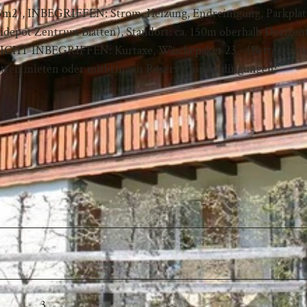
45m2), INBEGRIFFEN: Strom, Heizung, Endreinigung, Parkplat
idepot Zentrum Blatten), Standort: ca. 150m oberhalb Dorfze
 NICHT INBEGRIFFEN: Kurtaxe, Wäschepaket 23.- (Bettgarnitu
latten mieten oder mitbringen Reservationsbedingungen:
3