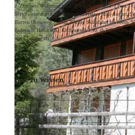
2-Zimmer-Wohnung im 2. Stock rechts für 2-3 Pers. (
Serviceleistungen (Schwimmbad Naters Juni-August, Sk
Blatten (Rossweg 35), im Winter Skizufahrt bis 100m
Badetuch, Handtuch), Küchentuch 1.50, ab Reception B
www.beltour.ch
Gut zu wissen
Kapazität
Anzahl Betten