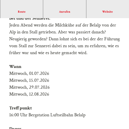
Geführter Rundgang vom Stall der Milchkühe zur Alpe
Route
Anrufen
Website
Bel und der Sennerei.
Jeden Abend werden die Milchkühe auf der Belalp von der
Alp in den Stall getrieben. Aber was passiert danach?
Neugierig geworden? Dann lohnt sich es bei der der Führung
vom Stall zur Sennerei dabei zu sein, um zu erfahren, wie es
früher war und wie es heute gemacht wird.
Wann
Mittwoch, 01.07.2026
Mittwoch, 15.07.2026
Mittwoch, 29.07.2026
Mittwoch, 12.08.2026
Treffpunkt
16:00 Uhr Bergstation Luftseilbahn Belalp
Dauer