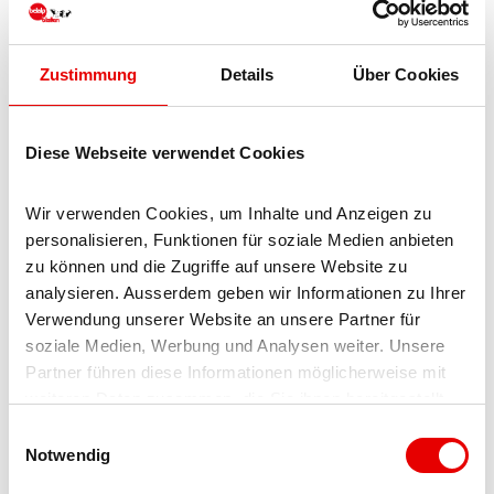
Folklore
Zustimmung
Details
Über Cookies
Gruppen-Angebot/Familien-Angebot
Diese Webseite verwendet Cookies
Eignung
Individualgäste
Wir verwenden Cookies, um Inhalte und Anzeigen zu 
personalisieren, Funktionen für soziale Medien anbieten 
zu können und die Zugriffe auf unsere Website zu 
Familien
analysieren. Ausserdem geben wir Informationen zu Ihrer 
Verwendung unserer Website an unsere Partner für 
Jugendliche
soziale Medien, Werbung und Analysen weiter. Unsere 
Partner führen diese Informationen möglicherweise mit 
Erwachsene
weiteren Daten zusammen, die Sie ihnen bereitgestellt 
haben oder die sie im Rahmen Ihrer Nutzung der Dienste 
E
Fremdsprachen
gesammelt haben.
Notwendig
i
n
Deutsch