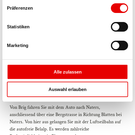
w
Präferenzen
i
Zahlungsmöglichkeiten
l
Barzahlung, Visa, Mastercard, Twint
l
Statistiken
i
Anreise und Parken
g
Marketing
u
Anreise mit dem öffentlichen Verkehr
n
Blatten-Belalp ist bis Brig mit dem Zug sehr einfach und
g
bequem zu erreichen. Anschliessende Weiterfahrt von Brig
s
aus mit dem Postauto (624) nach Blatten bei Naters,
Alle zulassen
a
Luftseilbahn. Von hier aus gelangen Sie nach kurzer
u
Umsteigezeit mit der Luftseilbahn auf die autofreie Belalp.
Auswahl erlauben
s
w
Anreise mit dem Auto
a
Von Brig fahren Sie mit dem Auto nach Naters,
h
anschliessend über eine Bergstrasse in Richtung Blatten bei
l
Naters. Von hier aus gelangen Sie mit der Luftseilbahn auf
die autofreie Belalp. Es werden zahlreiche