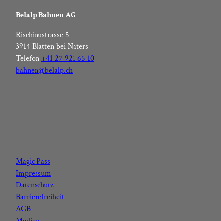
Belalp Bahnen AG
Rischinustrasse 5
3914 Blatten bei Naters
Telefon
+41 27 921 65 10
bahnen@belalp.ch
F
I
Y
L
a
n
o
i
c
s
u
n
Magic Pass
e
t
t
k
Impressum
b
a
u
e
Datenschutz
o
g
b
d
Barrierefreiheit
o
r
e
I
AGB
k
a
n
Medien