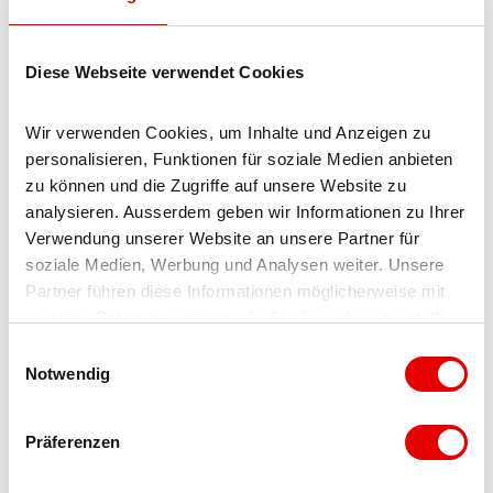
8
f
c
Rip Zone
3
1
3
Diese Webseite verwendet Cookies
2
c
1
Lizenz (Stammdaten)
b
b
0
d
d
4
Wir verwenden Cookies, um Inhalte und Anzeigen zu 
c
a
f
personalisieren, Funktionen für soziale Medien anbieten 
9
3
1
zu können und die Zugriffe auf unsere Website zu 
_
_
Kontaktdaten
8
analysieren. Ausserdem geben wir Informationen zu Ihrer 
h
h
8
Verwendung unserer Website an unsere Partner für 
Beltour
p
p
9
soziale Medien, Werbung und Analysen weiter. Unsere 
Rischinustrasse 8
-
2
c
Partner führen diese Informationen möglicherweise mit 
3914
Blatten bei Naters
1
-
_
weiteren Daten zusammen, die Sie ihnen bereitgestellt 
+41 27 924 16 18
.
3
h
haben oder die sie im Rahmen Ihrer Nutzung der Dienste 
E
j
.
p
info@beltour.ch
gesammelt haben.
Notwendig
i
p
j
2
n
g
p
Anreise mit dem Auto
-
w
Präferenzen
g
2
Anreise mit öffentlichen Verkehrsmitteln
i
.
l