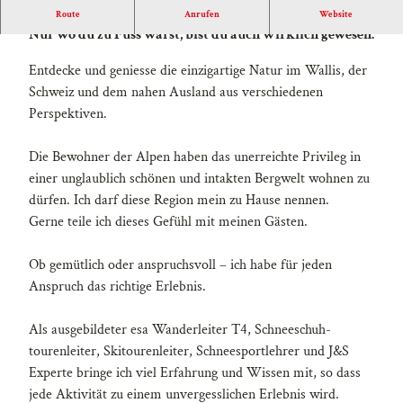
g
Das Leben findet draussen statt.
Route
Anrufen
Website
e
Nur wo du zu Fuss warst, bist du auch wirklich gewesen.
r
Entdecke und geniesse die einzigartige Natur im Wallis, der
N
Schweiz und dem nahen Ausland aus verschiedenen
ä
Perspektiven.
f
e
Die Bewohner der Alpen haben das unerreichte Privileg in
n
einer unglaublich schönen und intakten Bergwelt wohnen zu
.
dürfen. Ich darf diese Region mein zu Hause nennen.
j
Gerne teile ich dieses Gefühl mit meinen Gästen.
p
g
Ob gemütlich oder anspruchsvoll – ich habe für jeden
Anspruch das richtige Erlebnis.
Als ausgebildeter esa Wanderleiter T4, Schneeschuh-
tourenleiter, Skitourenleiter, Schneesportlehrer und J&S
Experte bringe ich viel Erfahrung und Wissen mit, so dass
jede Aktivität zu einem unvergesslichen Erlebnis wird.