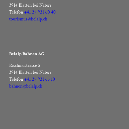
3914 Blatten bei Naters
Telefon
+41 27 921 60 40
tourismus@belalp.ch
Belalp Bahnen AG
Rischinustrasse 5
3914 Blatten bei Naters
Telefon
+41 27 921 65 10
bahnen@belalp.ch
F
I
Y
L
a
n
o
i