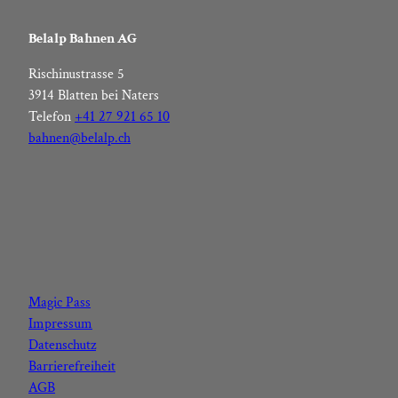
Belalp Bahnen AG
Rischinustrasse 5
3914 Blatten bei Naters
Telefon
+41 27 921 65 10
bahnen@belalp.ch
F
I
Y
L
a
n
o
i
c
s
u
n
Magic Pass
e
t
t
k
Impressum
b
a
u
e
Datenschutz
o
g
b
d
Barrierefreiheit
o
r
e
I
AGB
k
a
n