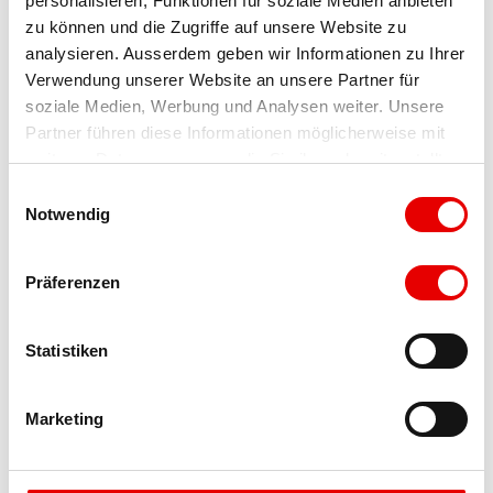
personalisieren, Funktionen für soziale Medien anbieten 
zu können und die Zugriffe auf unsere Website zu 
Haltestelle vorhanden
analysieren. Ausserdem geben wir Informationen zu Ihrer 
Verwendung unserer Website an unsere Partner für 
soziale Medien, Werbung und Analysen weiter. Unsere 
Parkplätze vorhanden
Partner führen diese Informationen möglicherweise mit 
weiteren Daten zusammen, die Sie ihnen bereitgestellt 
Lizenz (Stammdaten)
haben oder die sie im Rahmen Ihrer Nutzung der Dienste 
E
Blatten-Belalp Tourismus AG
gesammelt haben.
Notwendig
i
n
w
Präferenzen
i
l
l
Statistiken
i
In der Nähe
Auf der Karte anschauen
g
Marketing
u
n
Veranstaltung
g