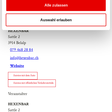
s
Alle zulassen
a
u
Auswahl erlauben
Veranstaltungsort
s
w
HEXENBAR
a
Sattle 2
h
3914
Belalp
l
079 468 28 84
info@hexenbar.ch
Website
Anreise mit dem Auto
Anreise mit öffentlichen Verkehrsmitteln
Veranstalter
HEXENBAR
Sattle 2