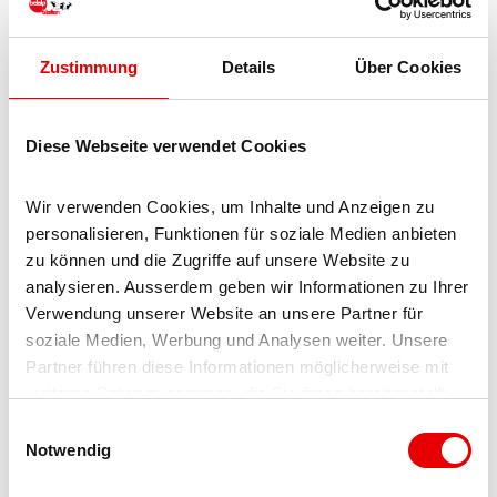
Event
Zustimmung
Details
Über Cookies
Worth a visit
Diese Webseite verwendet Cookies
Tours
Wir verwenden Cookies, um Inhalte und Anzeigen zu 
personalisieren, Funktionen für soziale Medien anbieten 
zu können und die Zugriffe auf unsere Website zu 
Tenant/Operator
analysieren. Ausserdem geben wir Informationen zu Ihrer 
Verwendung unserer Website an unsere Partner für 
Kamil Ruppen
soziale Medien, Werbung und Analysen weiter. Unsere 
Belalpstrasse 18
Partner führen diese Informationen möglicherweise mit 
3904
Naters
weiteren Daten zusammen, die Sie ihnen bereitgestellt 
+41 27 924 31 61
haben oder die sie im Rahmen Ihrer Nutzung der Dienste 
E
gesammelt haben.
Notwendig
i
Travel by car
n
Travel by public transport