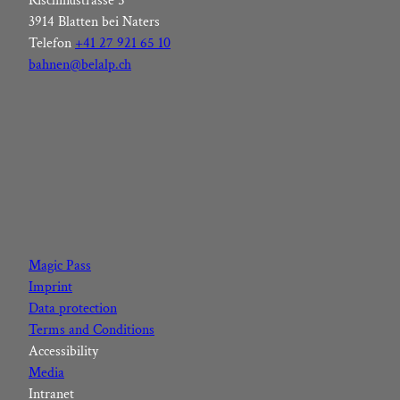
Rischinustrasse 5
3914 Blatten bei Naters
Telefon
+41 27 921 65 10
bahnen@belalp.ch
F
I
Y
L
a
n
o
i
c
s
u
n
Magic Pass
e
t
t
k
Imprint
b
a
u
e
Data protection
o
g
b
d
Terms and Conditions
o
r
e
I
Accessibility
k
a
n
Media
m
Intranet