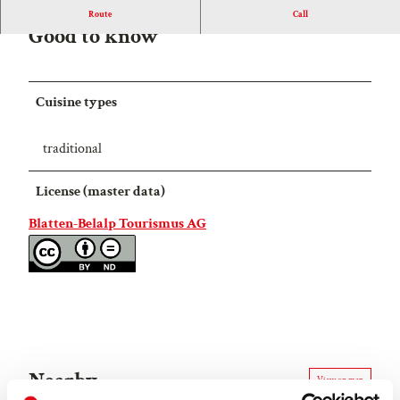
Route
Call
Good to know
Cuisine types
traditional
License (master data)
Blatten-Belalp Tourismus AG
Nearby
View on map