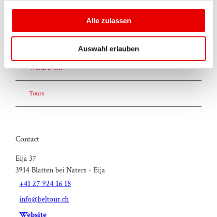
Nearby
View on map
g
s
Alle zulassen
a
u
Event
Auswahl erlauben
s
w
Worth a visit
a
h
Tours
l
Contact
Eija 37
3914
Blatten bei Naters
- Eija
+41 27 924 16 18
info@beltour.ch
Website