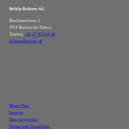
Belalp Bahnen AG
Rischinustrasse 5
3914 Blatten bei Naters
Telefon
+41 27 921 65 10
bahnen@belalp.ch
F
I
Y
L
a
n
o
i
c
s
u
n
Magic Pass
e
t
t
k
Imprint
b
a
u
e
Data protection
o
g
b
d
Terms and Conditions
o
r
e
I