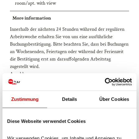
room/apt. with view
More information
Innerhalb der nächsten 24 Stunden während der regulären
Arbeitswoche erhalten Sie von uns eine ausführliche
Buchungsbestätigung. Bitte beachten Sie, dass bei Buchungen
an Wochenenden, Feiertagen oder während der Ferienzeit
die Bestätigung erst am darauffolgenden Arbeitstag
zugestellt wird.
Anzahlung:
Gemäss dem in Ihrer Buchungsbestätigung angegebenen
Datum ist eine Anzahlung in Höhe von 50 % des
Gesamtmietbetrages fällig. Wir bitten Sie, diesen Betrag auf
Zustimmung
Details
Über Cookies
das in der Buchungsbestätigung angegebene Bankkonto zu
überweisen. Bitte beachten Sie, dass Ihre Reservierung erst
nach vollständigem Zahlungseingang verbindlich und
Diese Webseite verwendet Cookies
definitiv ist.
Restzahlung:
Wir verwenden Cookies, um Inhalte und Anzeigen zu 