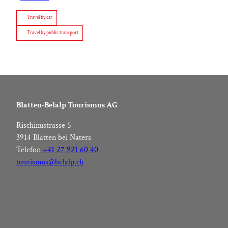
Travel by car
Travel by public transport
Blatten-Belalp Tourismus AG
Rischinustrasse 5
3914 Blatten bei Naters
Telefon
+41 27 921 60 40
tourismus@belalp.ch