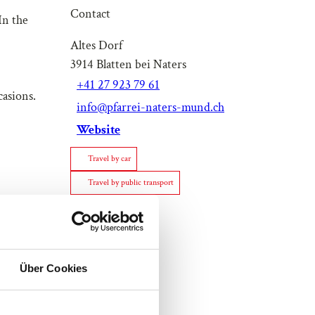
Contact
In the
Altes Dorf
3914
Blatten bei Naters
+41 27 923 79 61
casions.
info@pfarrei-naters-mund.ch
Website
Travel by car
Travel by public transport
Über Cookies