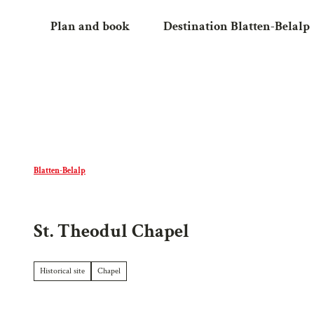
T
Plan and book
Destination Blatten-Belalp
o
c
o
n
t
e
n
t
Blatten-Belalp
St. Theodul Chapel
Historical site
Chapel