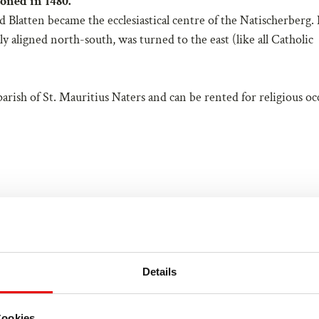
oned in 1480.
Blatten became the ecclesiastical centre of the Natischerberg. 
y aligned north-south, was turned to the east (like all Catholic
parish of St. Mauritius Naters and can be rented for religious oc
Details
Cookies