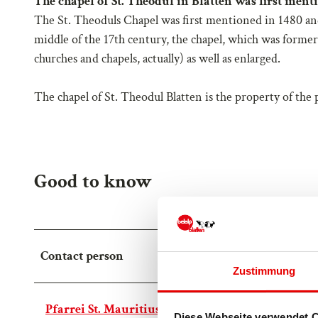
The chapel of St. Theodul in Blatten was first menti
The St. Theoduls Chapel was first mentioned in 1480 and 
middle of the 17th century, the chapel, which was formerl
churches and chapels, actually) as well as enlarged.
The chapel of St. Theodul Blatten is the property of the 
Good to know
Contact person
Zustimmung
Pfarrei St. Mauritius Naters
Diese Webseite verwendet 