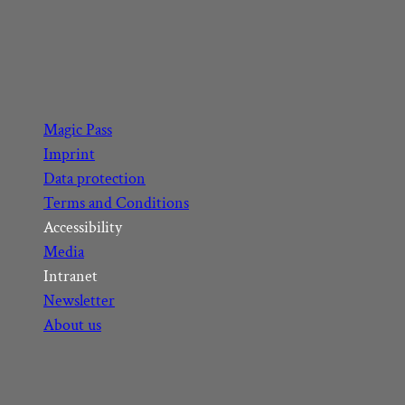
F
I
Y
L
a
n
o
i
c
s
u
n
Magic Pass
e
t
t
k
Imprint
b
a
u
e
Data protection
o
g
b
d
Terms and Conditions
o
r
e
I
Accessibility
k
a
n
Media
m
Intranet
Newsletter
About us