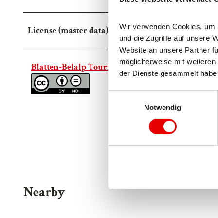
Wir verwenden Cookies, um In
License (master data)
und die Zugriffe auf unsere 
Website an unsere Partner fü
möglicherweise mit weiteren 
Blatten-Belalp Tourismus AG
der Dienste gesammelt habe
E
Notwendig
i
n
w
i
l
l
i
Nearby
g
u
n