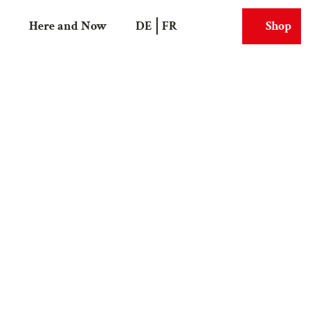
Here and Now
DE
FR
Shop
Search
Webcams