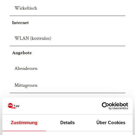
e
5
Wickeltisch
.
5
j
.
Internet
p
j
g
p
e
WLAN (kostenlos)
g
Angebote
Abendessen
Mittagessen
Erreichbarkeit / Lage
Am Pistenrand
Zustimmung
Details
Über Cookies
In der Nähe des Öffentlichen Verkehrs