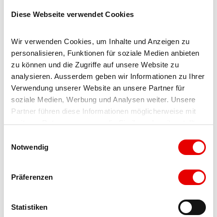
Diese Webseite verwendet Cookies
Produkte
Wir verwenden Cookies, um Inhalte und Anzeigen zu 
Pizza
personalisieren, Funktionen für soziale Medien anbieten 
zu können und die Zugriffe auf unsere Website zu 
Fondue
analysieren. Ausserdem geben wir Informationen zu Ihrer 
Verwendung unserer Website an unsere Partner für 
Rösti
soziale Medien, Werbung und Analysen weiter. Unsere 
Partner führen diese Informationen möglicherweise mit 
weiteren Daten zusammen, die Sie ihnen bereitgestellt 
Raclette (täglich)
haben oder die sie im Rahmen Ihrer Nutzung der Dienste 
E
gesammelt haben.
Notwendig
Atmosphäre
i
n
w
traditionell-urchig
Präferenzen
i
l
Dokumente
l
Statistiken
Gastro Guide Sommer 2024.pdf