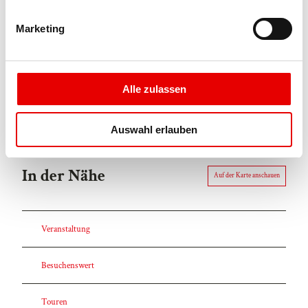
i
g
Marketing
Lizenz (Stammdaten)
u
n
Blatten-Belalp Tourismus AG
g
s
Alle zulassen
a
u
Auswahl erlauben
s
w
a
In der Nähe
Auf der Karte anschauen
h
l
Veranstaltung
Besuchenswert
Touren