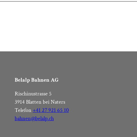
Belalp Bahnen AG
Rischinustrasse 5
3914 Blatten bei Naters
Telefon
+41 27 921 65 10
bahnen@belalp.ch