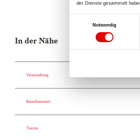
der Dienste gesammelt habe
E
Notwendig
i
n
In der Nähe
w
i
l
l
i
Veranstaltung
g
u
n
g
Besuchenswert
s
a
u
Touren
s
w