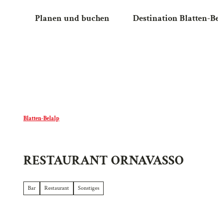
Z
Planen und buchen
Destination Blatten-B
u
m
I
n
h
a
l
t
Blatten-Belalp
RESTAURANT ORNAVASSO
Bar
Restaurant
Sonstiges