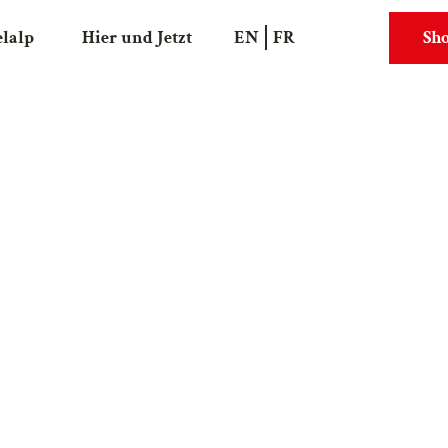
elalp
Hier und Jetzt
EN
FR
Sh
Suche
Webcams