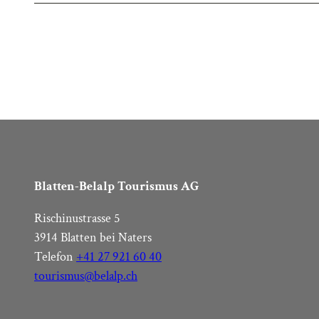
a
h
l
Blatten-Belalp Tourismus AG
Rischinustrasse 5
3914 Blatten bei Naters
Telefon
+41 27 921 60 40
tourismus@belalp.ch