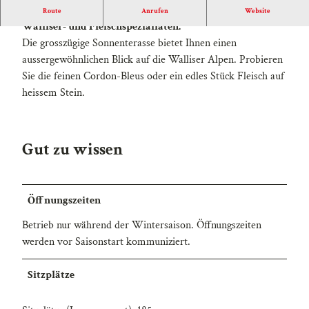
t
Lassen Sie sich gerne im Säli verwöhnen mit diversen
Route
Anrufen
Website
e
Walliser- und Fleischspezialiäten.
l
Die grosszügige Sonnenterasse bietet Ihnen einen
S
aussergewöhnlichen Blick auf die Walliser Alpen. Probieren
p
Sie die feinen Cordon-Bleus oder ein edles Stück Fleisch auf
a
heissem Stein.
r
r
h
Gut zu wissen
o
r
n
Öffnungszeiten
.
j
Betrieb nur während der Wintersaison. Öffnungszeiten
p
werden vor Saisonstart kommuniziert.
g
Sitzplätze