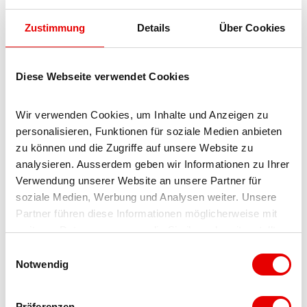
Angebote
Zustimmung
Details
Über Cookies
Abendessen
Diese Webseite verwendet Cookies
Auserlesene Weine
Wir verwenden Cookies, um Inhalte und Anzeigen zu 
Mittagessen
personalisieren, Funktionen für soziale Medien anbieten 
zu können und die Zugriffe auf unsere Website zu 
Produkte
analysieren. Ausserdem geben wir Informationen zu Ihrer 
Verwendung unserer Website an unsere Partner für 
Fondue
soziale Medien, Werbung und Analysen weiter. Unsere 
Partner führen diese Informationen möglicherweise mit 
weiteren Daten zusammen, die Sie ihnen bereitgestellt 
Rösti
haben oder die sie im Rahmen Ihrer Nutzung der Dienste 
E
gesammelt haben.
Notwendig
i
Kuchen
n
w
Atmosphäre
Präferenzen