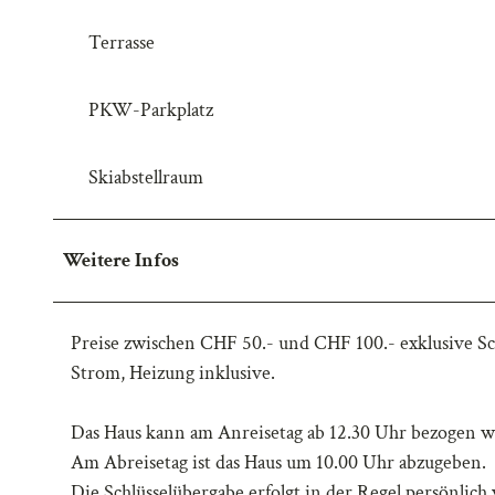
w
Terrasse
a
h
l
PKW-Parkplatz
Skiabstellraum
Weitere Infos
Preise zwischen CHF 50.- und CHF 100.- exklusive Sc
Strom, Heizung inklusive.
Das Haus kann am Anreisetag ab 12.30 Uhr bezogen w
Am Abreisetag ist das Haus um 10.00 Uhr abzugeben.
Die Schlüsselübergabe erfolgt in der Regel persönlich 