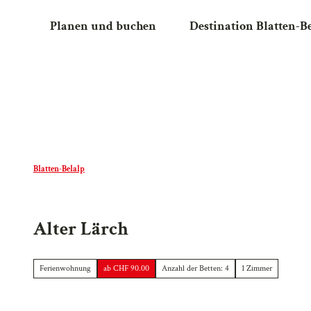
Z
Planen und buchen
Destination Blatten-B
u
m
I
n
h
a
l
t
Blatten-Belalp
Alter Lärch
Ferienwohnung
ab CHF 90.00
Anzahl der Betten: 4
1 Zimmer