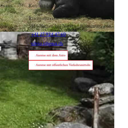
es aus.
Kontaktdaten
Rischinustrasse
hren
3914
Blatten bei Naters
- Rischinustrasse
+41 27 924 47 60
silvio.i@gmx.ch
Anreise mit dem Auto
Anreise mit öffentlichen Verkehrsmitteln
enn es