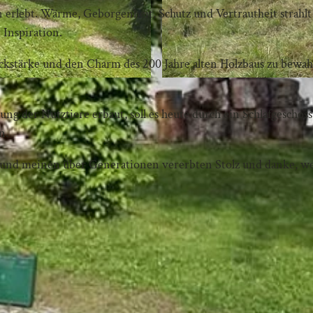
n erlebt. Wärme, Geborgenheit, Schutz und Vertrautheit strahlt 
 Inspiration.
uckstärke und den Charm des 200 Jahre alten Holzbaus zu bewa
.
 der Nutztiere erbaut, soll es heute durch ein Schlafgeschoss
en.
e und meinen über Generationen vererbten Stolz und danke, w