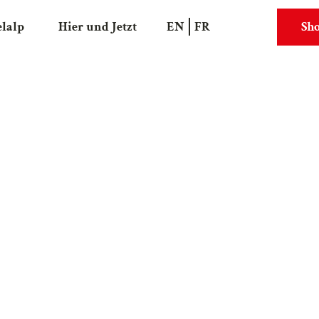
elalp
Hier und Jetzt
EN
FR
Sh
Suche
Webcams