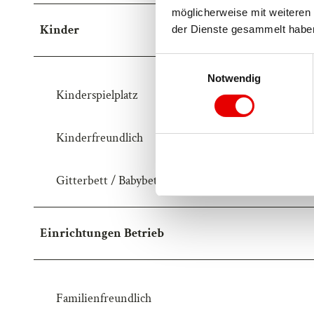
möglicherweise mit weiteren 
Kinder
der Dienste gesammelt habe
E
Notwendig
i
Kinderspielplatz
n
w
i
Kinderfreundlich
l
l
Gitterbett / Babybett
i
g
u
n
Einrichtungen Betrieb
g
s
a
Familienfreundlich
u
s