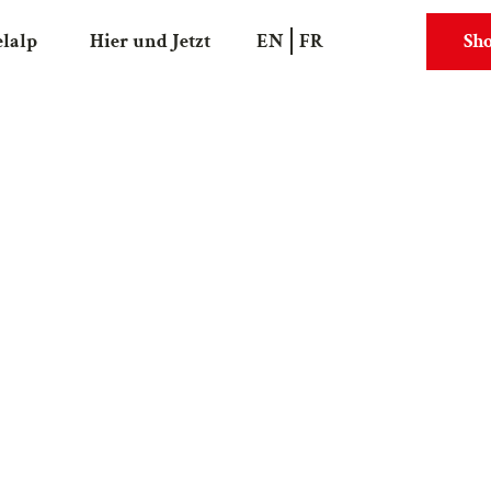
elalp
Hier und Jetzt
EN
FR
Sh
Suche
Webcams