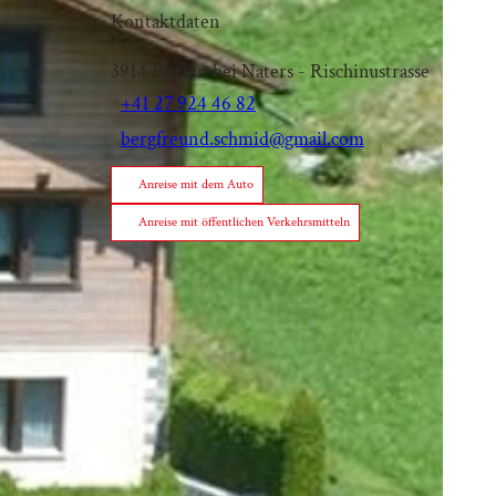
Kontaktdaten
3914
Blatten bei Naters
- Rischinustrasse
+41 27 924 46 82
bergfreund.schmid@gmail.com
Anreise mit dem Auto
Anreise mit öffentlichen Verkehrsmitteln