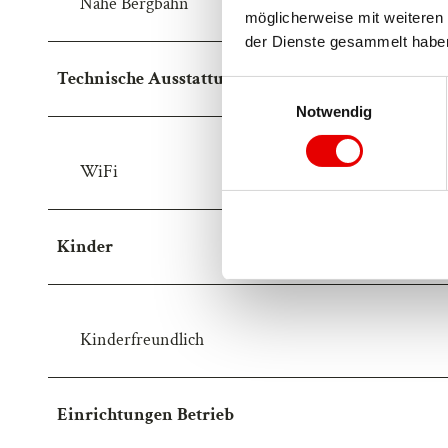
Nähe Bergbahn
möglicherweise mit weiteren 
der Dienste gesammelt habe
Technische Ausstattung
E
Notwendig
i
n
w
WiFi
i
l
l
Kinder
i
g
u
n
Kinderfreundlich
g
s
a
Einrichtungen Betrieb
u
s