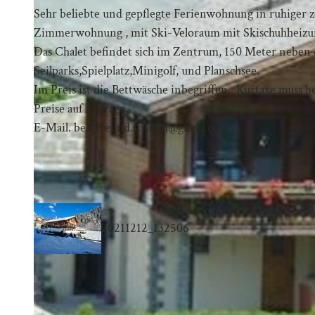
Sehr beliebte und gepflegte Ferienwohnung in ruhiger ze
Zimmerwohnung , mit Ski-Veloraum mit Skischuhheizun
Das Chalet befindet sich im Zentrum, 150 Meter neben
Seilparks,Spielplatz,Minigolf, und Planschsee.
Im Preis ist die Bettwäsche inbegriffen. Kurtaxe muss 
Preise auf Anfrage.
E-Mail. bergfreund.schmid@gmail.com
20211212_132506