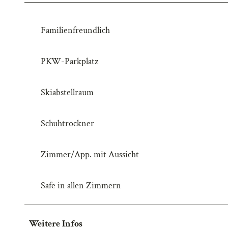
w
a
Familienfreundlich
h
l
PKW-Parkplatz
Skiabstellraum
Schuhtrockner
Zimmer/App. mit Aussicht
Safe in allen Zimmern
Weitere Infos