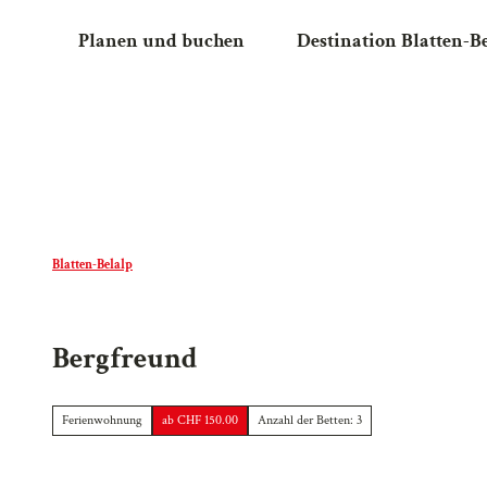
Z
Planen und buchen
Destination Blatten-B
u
m
I
n
h
a
l
t
Blatten-Belalp
Bergfreund
Ferienwohnung
ab CHF 150.00
Anzahl der Betten: 3