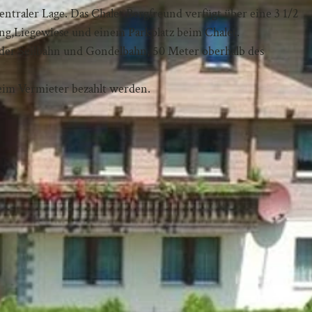
ntraler Lage. Das Chalet Bergfreund verfügt über eine 3 1/2
g,Liegewiese und einem Parkplatz beim Chalet.
 der Seilbahn und Gondelbahn, 50 Meter oberhalb des
beim Vermieter bezahlt werden.