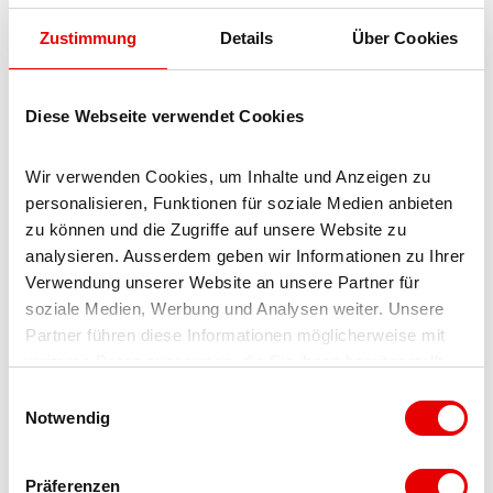
Familien
Zustimmung
Details
Über Cookies
Technische Ausstattung
WiFi
Diese Webseite verwendet Cookies
Kinder
Wir verwenden Cookies, um Inhalte und Anzeigen zu 
personalisieren, Funktionen für soziale Medien anbieten 
Kinderbett
zu können und die Zugriffe auf unsere Website zu 
analysieren. Ausserdem geben wir Informationen zu Ihrer 
Einrichtungen Betrieb
Verwendung unserer Website an unsere Partner für 
soziale Medien, Werbung und Analysen weiter. Unsere 
Partner führen diese Informationen möglicherweise mit 
Familienfreundlich
weiteren Daten zusammen, die Sie ihnen bereitgestellt 
haben oder die sie im Rahmen Ihrer Nutzung der Dienste 
E
Terrasse
gesammelt haben.
Notwendig
i
n
Haustiere willkommen
w
Präferenzen