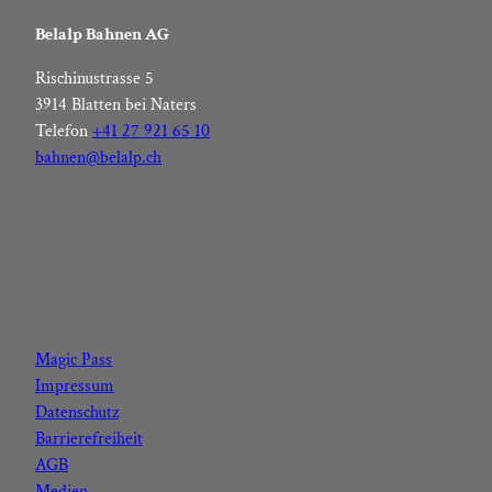
Belalp Bahnen AG
Rischinustrasse 5
3914 Blatten bei Naters
Telefon
+41 27 921 65 10
bahnen@belalp.ch
F
I
Y
L
a
n
o
i
c
s
u
n
Magic Pass
e
t
t
k
Impressum
b
a
u
e
Datenschutz
o
g
b
d
Barrierefreiheit
o
r
e
I
AGB
k
a
n
Medien