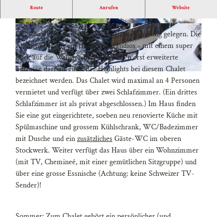
Route
Anrufen
Website
Ab 03. Januar wieder frei!
C
Das Chalet ist im obersten Bereich der Siedlung gelegen. Die
h
Aussicht bei diesem Chalet ist grandios - mit einem super
a
Blick auf die Walliser Berge. Die eben erst erweiterte
l
Terrasse darf als eines der Highlights bei diesem Chalet
e
C
bezeichnet werden. Das Chalet wird maximal an 4 Personen
t
h
vermietet und verfügt über zwei Schlafzimmer. (Ein drittes
2
a
Schlafzimmer ist als privat abgeschlossen.) Im Haus finden
0
l
Sie eine gut eingerichtete, soeben neu renovierte Küche mit
.
e
Spülmaschine und grossem Kühlschrank, WC/Badezimmer
.
t
mit Dusche und ein
zusätzliches
Gäste-WC im oberen
.
2
Stockwerk. Weiter verfügt das Haus über ein Wohnzimmer
0
(mit TV, Chemineé, mit einer gemütlichen Sitzgruppe) und
über eine grosse Essnische (Achtung: keine Schweizer TV-
Sender)!
Sommer: Zum Chalet gehört ein persönlicher (und