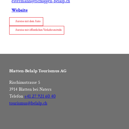
estermann@tschuggen-belalp.ch
Website
Anreise mit dem Auto
Anreise mit öffentlichen Verkehrsmitteln
Blatten-Belalp Tourismus AG
Rischinustrasse 5
3914 Blatten bei Naters
Telefon
+41 27 921 60 40
tourismus@belalp.ch