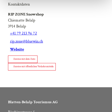
h
Kontaktdaten
l
RIP ZONE Snowshop
Chiematte Belalp
3914
Belalp
+41 79 213 96 72
rip.zone@bluewin.ch
Website
Anreise mit dem Auto
Anreise mit öffentlichen Verkehrsmitteln
Blatten-Belalp Tourismus AG