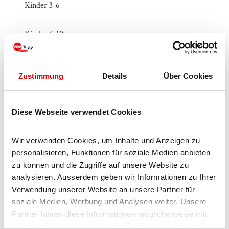
Kinder 3-6
Kinder 6-10
Kinder ab 10
Zustimmung
Details
Über Cookies
Jugendliche
Diese Webseite verwendet Cookies
Erwachsene
Wir verwenden Cookies, um Inhalte und Anzeigen zu 
Senioren
personalisieren, Funktionen für soziale Medien anbieten 
zu können und die Zugriffe auf unsere Website zu 
Ansprechpartner:in
analysieren. Ausserdem geben wir Informationen zu Ihrer 
Verwendung unserer Website an unsere Partner für 
Firma RIP ZONE Snowshop
soziale Medien, Werbung und Analysen weiter. Unsere 
Partner führen diese Informationen möglicherweise mit 
Lizenz (Stammdaten)
weiteren Daten zusammen, die Sie ihnen bereitgestellt 