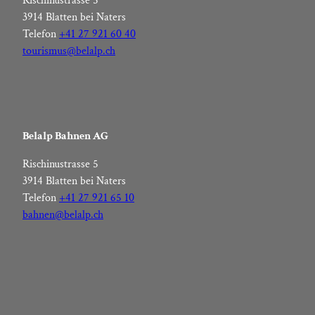
Rischinustrasse 5
3914 Blatten bei Naters
Telefon
+41 27 921 60 40
tourismus@belalp.ch
Belalp Bahnen AG
Rischinustrasse 5
3914 Blatten bei Naters
Telefon
+41 27 921 65 10
bahnen@belalp.ch
F
I
Y
L