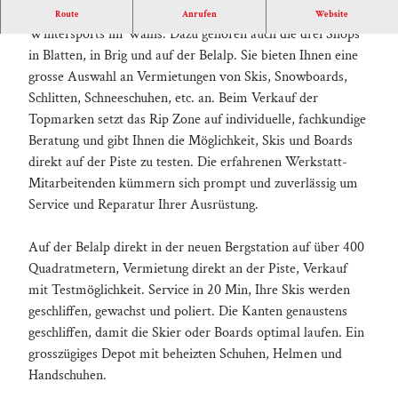
Das Rip Zone ist der Treffpunkt für Freunde des alpinen
Route
Anrufen
Website
Wintersports im Wallis. Dazu gehören auch die drei Shops
in Blatten, in Brig und auf der Belalp. Sie bieten Ihnen eine
grosse Auswahl an Vermietungen von Skis, Snowboards,
Schlitten, Schneeschuhen, etc. an. Beim Verkauf der
Topmarken setzt das Rip Zone auf individuelle, fachkundige
Beratung und gibt Ihnen die Möglichkeit, Skis und Boards
direkt auf der Piste zu testen. Die erfahrenen Werkstatt-
Mitarbeitenden kümmern sich prompt und zuverlässig um
Service und Reparatur Ihrer Ausrüstung.
Auf der Belalp direkt in der neuen Bergstation auf über 400
Quadratmetern, Vermietung direkt an der Piste, Verkauf
mit Testmöglichkeit. Service in 20 Min, Ihre Skis werden
geschliffen, gewachst und poliert. Die Kanten genaustens
geschliffen, damit die Skier oder Boards optimal laufen. Ein
grosszügiges Depot mit beheizten Schuhen, Helmen und
Handschuhen.