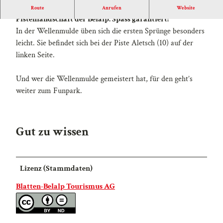
Die Wellenmulde bringt Abwechslung in die
Route
Anrufen
Website
Pistenlandschaft der Belalp. Spass garantiert!
In der Wellenmulde üben sich die ersten Sprünge besonders
leicht. Sie befindet sich bei der Piste Aletsch (10) auf der
linken Seite.
Und wer die Wellenmulde gemeistert hat, für den geht’s
weiter zum Funpark.
Gut zu wissen
Lizenz (Stammdaten)
Blatten-Belalp Tourismus AG