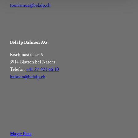
l
tourismus@belalp.ch
Belalp Bahnen AG
Rischinustrasse 5
3914 Blatten bei Naters
Telefon
+41 27 921 65 10
bahnen@belalp.ch
F
I
Y
L
a
n
o
i
c
s
u
n
Magic Pass
e
t
t
k