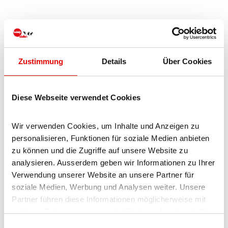
In der Nähe
Auf der Karte anschauen
Zustimmung
Details
Über Cookies
Veranstaltung
Diese Webseite verwendet Cookies
Besuchenswert
Wir verwenden Cookies, um Inhalte und Anzeigen zu 
personalisieren, Funktionen für soziale Medien anbieten 
Touren
zu können und die Zugriffe auf unsere Website zu 
analysieren. Ausserdem geben wir Informationen zu Ihrer 
Webcams
Verwendung unserer Website an unsere Partner für 
soziale Medien, Werbung und Analysen weiter. Unsere 
Partner führen diese Informationen möglicherweise mit 
weiteren Daten zusammen, die Sie ihnen bereitgestellt 
Kontaktdaten
haben oder die sie im Rahmen Ihrer Nutzung der Dienste 
E