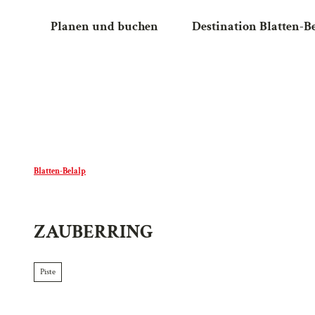
Z
Planen und buchen
Destination Blatten-B
u
m
I
n
h
a
l
t
Blatten-Belalp
ZAUBERRING
Piste