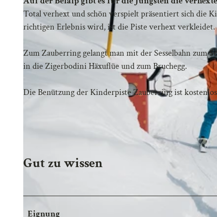
Auf der Belalp gibt es für die Jüngsten die verhex
Total verhext und schön verspielt präsentiert sich die 
richtigen Erlebnis wird, ist die Piste verhext verkleidet
Zum Zauberring gelangt man mit der Sesselbahn zum Sc
in die Zigerbodini Häxuflüe und zum Bruchegg.
Die Benützung der Kinderpiste Zauberring ist kostenlos
Gut zu wissen
Eignung