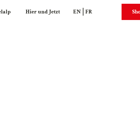
elalp
Hier und Jetzt
EN
FR
Sh
Suche
Webcams