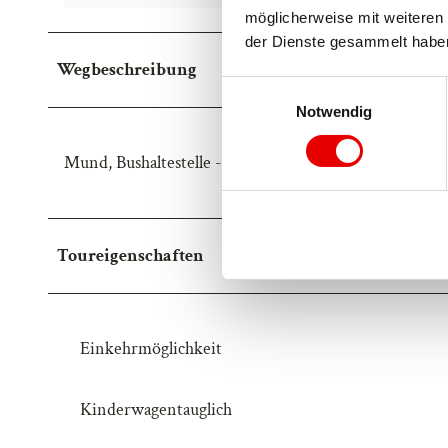
möglicherweise mit weiteren 
der Dienste gesammelt habe
Wegbeschreibung
E
Notwendig
i
n
Mund, Bushaltestelle - Safranlehrpfad - Mund, Bushalt
w
i
l
l
Toureigenschaften
i
g
u
n
Einkehrmöglichkeit
g
s
a
Kinderwagentauglich
u
s