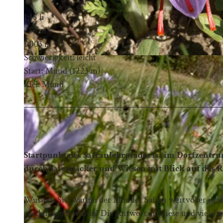
1:18 h
256 m
1.003 m
Schwierigkeit: leicht
Start: Mund (1223 m)
Ziel: Mund
Startpunkt des Safranlehrpfades ist im Dorfzentr
durch Safranäcker und Wiesen mit Blick auf das R
Wussten Sie, warum der Munder Safran wertvoller ist 
geschmuggelt wurde? Die Antwort auf diese und viele w