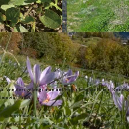
3,52 km
256 m
1.186 m
um. Von dort gelangt man auf einen beschaulichen Rundw
honetal führt.
als Gold? Und wie er einer Legende nach kurioser Weise nach 
eitere spannende Fragen erfahren Sie auf dem Safranlehrpfad i