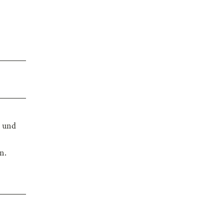
n und
n.