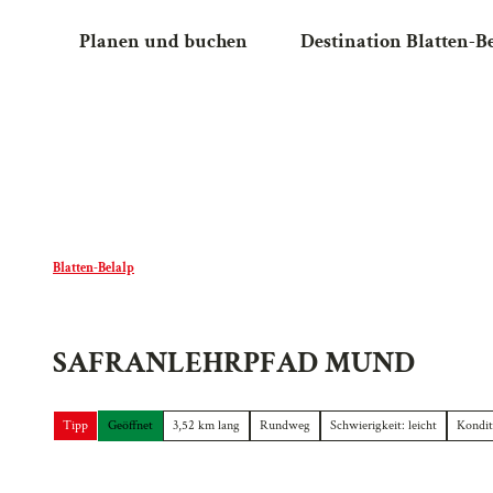
Z
Planen und buchen
Destination Blatten-B
u
m
I
n
h
a
l
t
Blatten-Belalp
SAFRANLEHRPFAD MUND
Tipp
Geöffnet
3,52 km lang
Rundweg
Schwierigkeit: leicht
Konditi