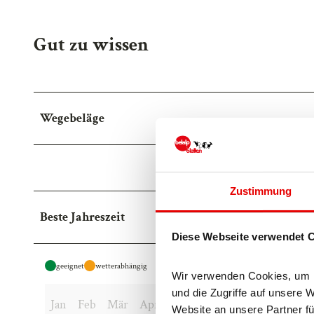
Gut zu wissen
Wegebeläge
Strasse (30%)
We
Zustimmung
Beste Jahreszeit
Diese Webseite verwendet 
geeignet
wetterabhängig
Wir verwenden Cookies, um In
und die Zugriffe auf unsere 
Jan
Feb
Mär
Apr
Mai
Jun
Jul
Aug
Sep
Website an unsere Partner fü