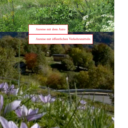
Kontaktdaten
3903
Birgisch
Anreise mit dem Auto
Anreise mit öffentlichen Verkehrsmitteln
eg, der
Mund
n