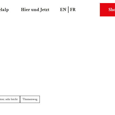
elalp
Hier und Jetzt
EN
FR
Sh
Suche
Webcams
on: sehr leicht
Themenweg