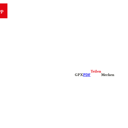
op
Teilen
GPX
PDF
Merken