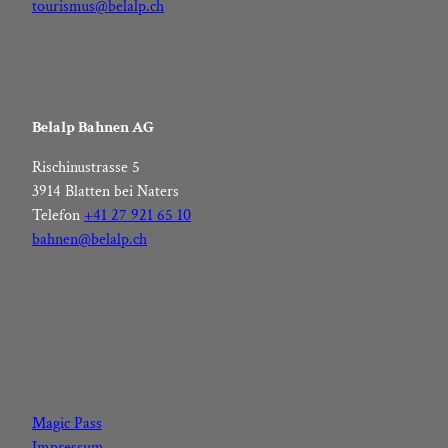
tourismus@belalp.ch
Belalp Bahnen AG
Rischinustrasse 5
3914 Blatten bei Naters
Telefon
+41 27 921 65 10
bahnen@belalp.ch
F
I
Y
L
a
n
o
i
c
s
u
n
Magic Pass
e
t
t
k
Impressum