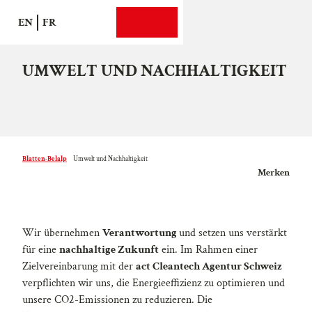
Z
EN
FR
u
Suche
Webcams
Menü
Unser ökologischer Fussabdruck
m
I
UMWELT UND NACHHALTIGKEIT
n
h
a
l
t
Blatten-Belalp
Umwelt und Nachhaltigkeit
Merken
Wir übernehmen
Verantwortung
und setzen uns verstärkt
für eine
nachhaltige Zukunft
ein. Im Rahmen einer
Zielvereinbarung mit der
act Cleantech Agentur Schweiz
verpflichten wir uns, die Energieeffizienz zu optimieren und
unsere CO2-Emissionen zu reduzieren. Die