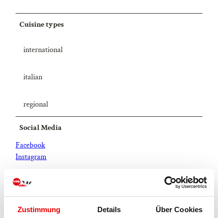
Cuisine types
international
italian
regional
Social Media
Facebook
Instagram
License (master data)
Blatten-Belalp Tourismus AG
Zustimmung
Details
Über Cookies