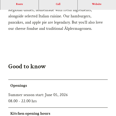
Q
Welcome to the Hotel-Restaurant Hamilton Lodge!
Route
Call
Website
u
Regional dishes, homemade with fresh ingredients,
e
alongside selected Italian cuisine. Our hamburgers,
r
pancakes, and apple pie are legendary. But you’ll also love
f
our cheese fondue and traditional Älplermagronen.
o
r
m
a
t
Good to know
_
1
.
j
Openings
p
Summer season start: June 05, 2026
g
08.00 - 22.00 hrs
Kitchen opening hours