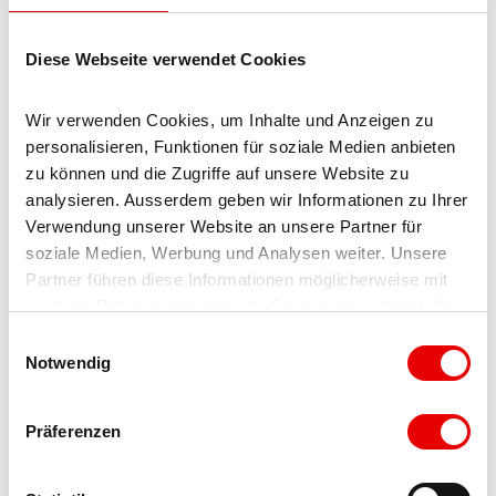
Diese Webseite verwendet Cookies
Wir verwenden Cookies, um Inhalte und Anzeigen zu 
Nearby
personalisieren, Funktionen für soziale Medien anbieten 
View on map
zu können und die Zugriffe auf unsere Website zu 
analysieren. Ausserdem geben wir Informationen zu Ihrer 
Verwendung unserer Website an unsere Partner für 
Event
soziale Medien, Werbung und Analysen weiter. Unsere 
Partner führen diese Informationen möglicherweise mit 
Worth a visit
weiteren Daten zusammen, die Sie ihnen bereitgestellt 
haben oder die sie im Rahmen Ihrer Nutzung der Dienste 
E
Tours
gesammelt haben.
Notwendig
i
n
w
Präferenzen
i
Tenant/Operator
l