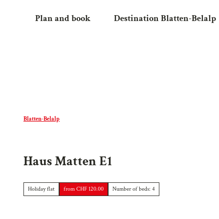
T
Plan and book
Destination Blatten-Belalp
o
c
o
n
t
e
n
t
Blatten-Belalp
Haus Matten E1
Holiday flat
from CHF 120.00
Number of beds: 4