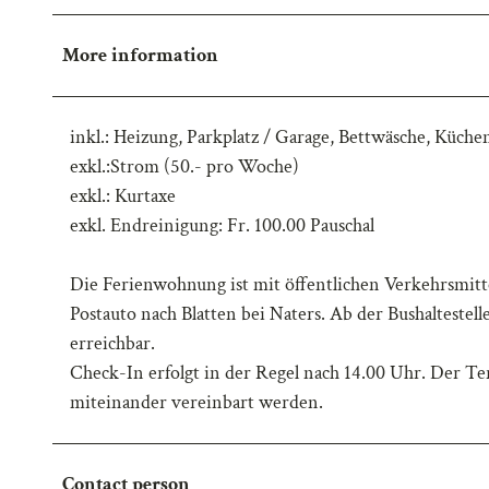
w
More information
a
h
l
inkl.: Heizung, Parkplatz / Garage, Bettwäsche, Küc
exkl.:Strom (50.- pro Woche)
exkl.: Kurtaxe
exkl. Endreinigung: Fr. 100.00 Pauschal
Die Ferienwohnung ist mit öffentlichen Verkehrsmitte
Postauto nach Blatten bei Naters. Ab der Bushaltestel
erreichbar.
Check-In erfolgt in der Regel nach 14.00 Uhr. Der Te
miteinander vereinbart werden.
Contact person