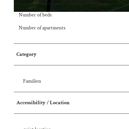
Number of beds
I
M
Number of apartments
G
_
1
Category
3
1
9
Familien
Accessibility / Location