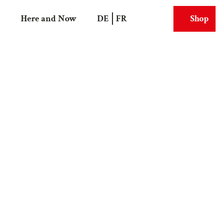
Here and Now
DE
FR
Shop
Search
Webcams