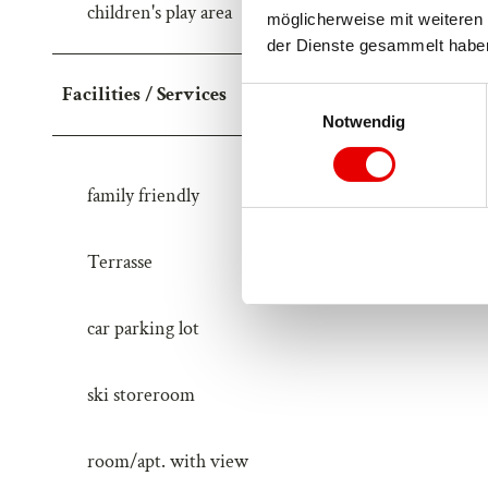
children's play area
möglicherweise mit weiteren 
der Dienste gesammelt habe
Facilities / Services
E
Notwendig
i
n
w
family friendly
i
l
l
Terrasse
i
g
car parking lot
u
n
g
ski storeroom
s
a
room/apt. with view
u
s