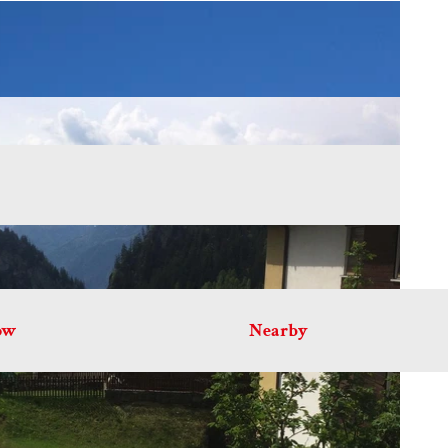
ow
Nearby