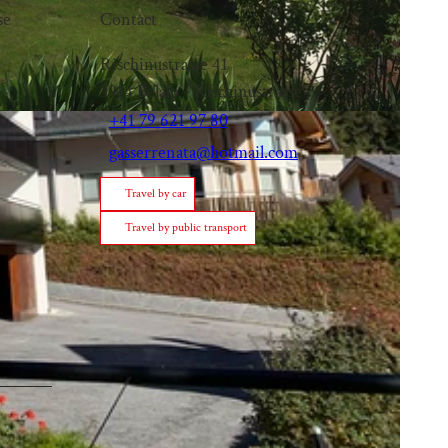
se
Contact
Rischinustrasse 41
3914
Belalp
- Rischinustrasse
+41 79 621 97 80
gasserrenata@hotmail.com
Travel by car
Travel by public transport