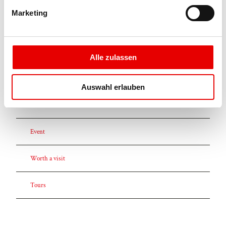
g
Contact person
Marketing
u
Beltour Vermietungs
n
g
s
Alle zulassen
a
u
Auswahl erlauben
Nearby
s
View on map
w
a
h
Event
l
Worth a visit
Tours