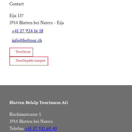
Contact
Eija 137
3914
Blatten bei Naters
- Eija
+41 27 924 16 18
info@beltour.ch
Travel by car
Travel by public transport
Blatten-Belalp Tourismus AG
Rischinustrasse 5
3914 Blatten bei Naters
Telefon
+41 27 921 60 40