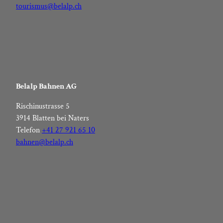
tourismus@belalp.ch
Belalp Bahnen AG
Rischinustrasse 5
3914 Blatten bei Naters
Telefon
+41 27 921 65 10
bahnen@belalp.ch
F
I
Y
L