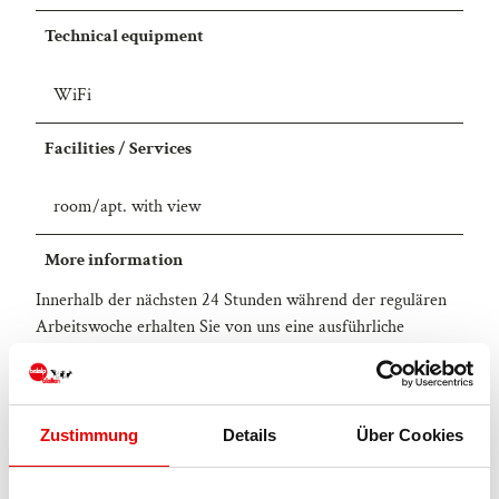
Technical equipment
WiFi
Facilities / Services
room/apt. with view
More information
Innerhalb der nächsten 24 Stunden während der regulären
Arbeitswoche erhalten Sie von uns eine ausführliche
Buchungsbestätigung. Bitte beachten Sie, dass bei Buchungen
an Wochenenden, Feiertagen oder während der Ferienzeit
die Bestätigung erst am darauffolgenden Arbeitstag
zugestellt wird.
Zustimmung
Details
Über Cookies
Anzahlung:
Gemäss dem in Ihrer Buchungsbestätigung angegebenen