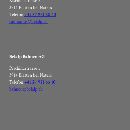
Rischinustrasse 5
3914 Blatten bei Naters
Telefon
+41 27 921 60 40
tourismus@belalp.ch
Belalp Bahnen AG
Rischinustrasse 5
3914 Blatten bei Naters
Telefon
+41 27 921 65 10
bahnen@belalp.ch
F
I
Y
L