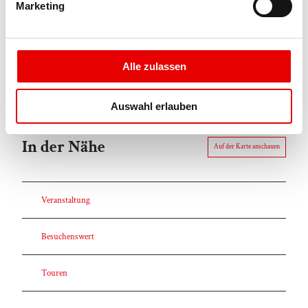
Vielen Dank!
Marketing
u
n
Ansprechpartner:in
g
Beltour Vermietungs
s
Alle zulassen
a
u
Auswahl erlauben
s
w
In der Nähe
a
Auf der Karte anschauen
h
l
Veranstaltung
Besuchenswert
Touren