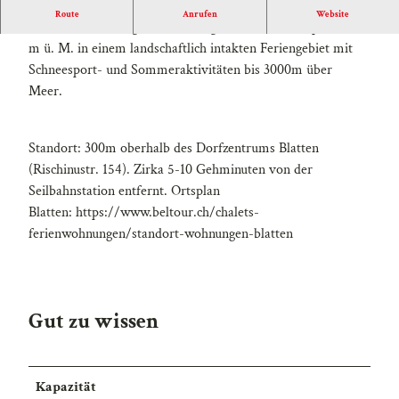
l
Route
Anrufen
Website
Die Ferienwohnung Eieltini B liegt in Blatten-Belalp auf 1300
d
m ü. M. in einem landschaftlich intakten Feriengebiet mit
0
Schneesport- und Sommeraktivitäten bis 3000m über
2
Meer.
9
Standort: 300m oberhalb des Dorfzentrums Blatten
(Rischinustr. 154). Zirka 5-10 Gehminuten von der
Seilbahnstation entfernt. Ortsplan
Blatten: https://www.beltour.ch/chalets-
ferienwohnungen/standort-wohnungen-blatten
Gut zu wissen
Kapazität