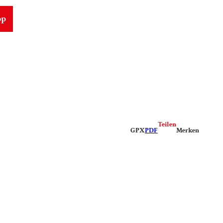
op
Teilen
GPX
PDF
Merken