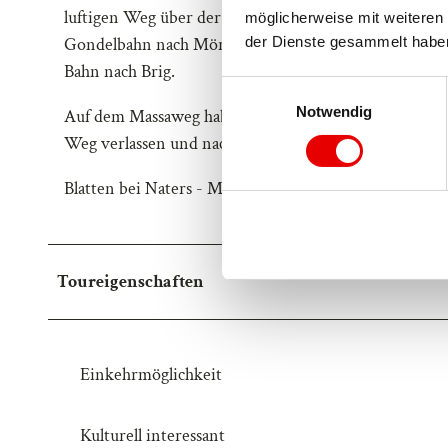
luftigen Weg über der imposanten Massaschlucht. Nac
möglicherweise mit weiteren 
Gondelbahn nach Mörel besteigen. In Mörel überquer
der Dienste gesammelt habe
Bahn nach Brig.
E
Notwendig
i
Auf dem Massaweg haben Sie die Möglichkeit schon fr
n
Weg verlassen und nach Bitsch laufen. Von Bitsch aus
w
i
Blatten bei Naters - Massa - Gragg - Steischlag - Sch
l
l
i
Toureigenschaften
g
u
n
g
Einkehrmöglichkeit
s
a
u
Kulturell interessant
s