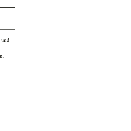
n und
n.