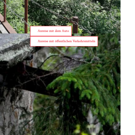
Kontaktdaten
3914
Blatten bei Naters
Anreise mit dem Auto
Anreise mit öffentlichen Verkehrsmitteln
el.
maligen
angen.