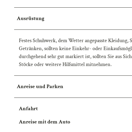
w
a
Ausrüstung
h
l
Festes Schuhwerk, dem Wetter angepasste Kleidung, 
Getränken, sollten keine Einkehr- oder Einkaufsmög
durchgehend sehr gut markiert ist, sollten Sie aus S
Stöcke oder weitere Hilfsmittel mitnehmen.
Anreise und Parken
Anfahrt
Anreise mit dem Auto