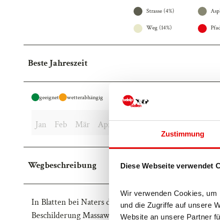
Strasse (4%)
Asp
Weg (14%)
Pfa
Beste Jahreszeit
geeignet
wetterabhängig
Jan
Feb
Mär
Apr
Mai
Jun
Jul
Aug
Sep
Zustimmung
Wegbeschreibung
Diese Webseite verwendet 
Wir verwenden Cookies, um In
In Blatten bei Naters durchqueren Sie das Dorf und 
und die Zugriffe auf unsere 
Beschilderung Massaweg. Über Gragg erreichen Sie di
Website an unsere Partner fü