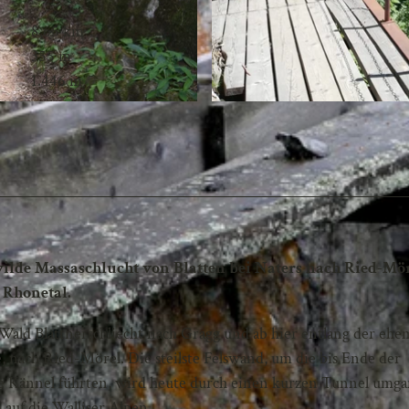
8,65 km
355 m
1.446 m
ilde Massaschlucht von Blatten bei Naters nach Ried-Mör
 Rhonetal.
Wald Blattnerschliecht nach Gragg und ab hier entlang der ehe
, nach Ried-Mörel. Die steilste Felswand, um die bis Ende der
ge Kännel führten, wird heute durch einen kurzen Tunnel umg
 auf die Walliser Alpen.