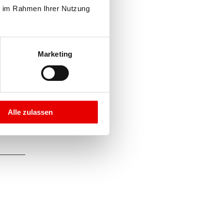
e im Rahmen Ihrer Nutzung 
ard
Marketing
et den
Alle zulassen