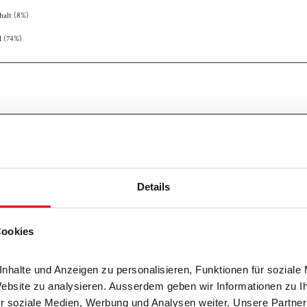
halt (8%)
d (74%)
Okt
Nov
Dez
Details
Cookies
halte und Anzeigen zu personalisieren, Funktionen für soziale 
wandern durch die Blattnerschliecht zur Gibidumbrücke und fol
Website zu analysieren. Ausserdem geben wir Informationen zu I
e Suone Riederi und folgen deren Trassee auf einem ausgespre
r soziale Medien, Werbung und Analysen weiter. Unsere Partner 