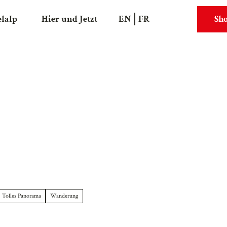
elalp
Hier und Jetzt
EN
FR
Sh
Suche
Webcams
Tolles Panorama
Wanderung