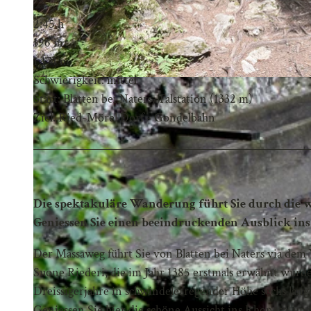
2:45 h
196 m
1.174 m
Schwierigkeit: mittel
Start: Blatten bei Naters, Talstation (1332 m)
Ziel: Ried-Mörel Dorf - Gondelbahn
Die spektakuläre Wanderung führt Sie durch die w
Geniessen Sie einen beeindruckenden Ausblick ins
Der Massaweg führt Sie von Blatten bei Naters via dem 
Suone Riederi, die im Jahr 1385 erstmals erwähnt wurde
Dreissigerjahre in schwindelerregender Höhe sechs lan
Geniessen Sie hier die schöne Aussicht ins Rhonetal und